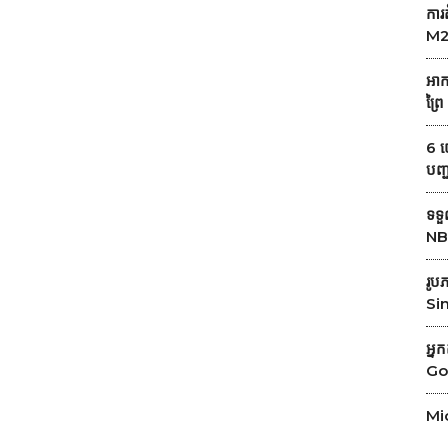
ការ
Fit?
M2
អាក
ព្រៃ
6 យ
បញ្
ទទ
NB
រូប
Si
អ្ន
Gol
Mic