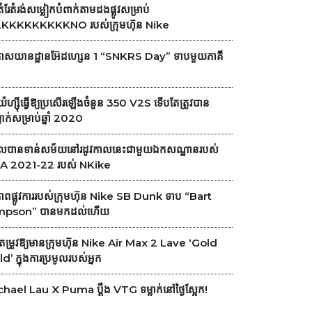
តំរែតំរង់សម្លៀកបំពាក់តាមដងផ្លូវសម្រាប់
KKKKKKKKKNO របស់ក្រុមហ៊ុន Nike
ាសយានដ្ឋានអ៊ែដហ្សេន 1 “SNKRS Day” ទាបមួយភាគី
៉េហ្ស៊ីធ្វើឱ្យប្រសើរឡើងចំនួន 350 V2S ទើបតែត្រូវបាន
ជាក់សម្រាប់ឆ្នាំ 2020
ួលបានទាន់សម័យនៅរដូវកាលនេះជាមួយឯកសណ្ឋានរបស់
A 2021-22 របស់ NKike
ភាពផ្លូវការរបស់ក្រុមហ៊ុន Nike SB Dunk ទាប “Bart
mpson” បានមកដល់ហើយ
កតម្រូវឱ្យមានក្រុមហ៊ុន Nike Air Max 2 Lave ‘Gold
d’ ក្នុងការប្រមូលរបស់អ្នក
hael Lau X Puma ប្តឹង VTG ទម្លាក់នៅថ្ងៃស្អែក!