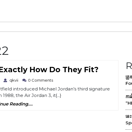
22
R
Air
Category
: Exactly How Do They Fit?
Jordan
គ្រូ
April
qkvii
qkvii
0 Comments
Fo
3
30,
field introduced Michael Jordan’s third signature
2022
Sizing:
1988, the Air Jordan 3, it{...}
ការ
Exactly
“H
Continue
nue Reading....
Reading....
How
នេះ
Do
Sp
They