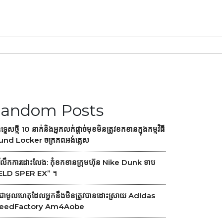
andom Posts
ឧទ្ទេសថ្មី 10 នាក់និងអ្នកលក់ផ្តាច់មុខមិនត្រូវខកខានក្នុងកម្មវិធី
und Locker ចក្រភពអង់គ្លេស
រំលឹកការដោះលែង: កុំខកខានក្រុមហ៊ុន Nike Dunk ទាប
ELD SPER EX” ។
ជាមូលហេតុដែលអ្នកនឹងមិនត្រូវបានដោះស្រាយ Adidas
eedFactory Am4Aobe