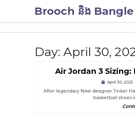
Skip
Brooch និង Bangle
to
content
Day:
April 30, 20
Air Jordan 3 Sizing
April 30, 2022
After legendary Nike designer Tinker Hat
basketball shoes in 
Conti