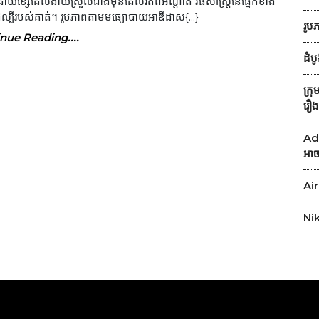
ោយខ្សែដែលងាយស្រួលជាងមុនដែលរត់ពីអណ្តាត វិធីសាស្រ្តនៃផ្នែកខាង
X
បីរបស់គាត់។ រូបភាពតាមមធ្យោបាយអាឌីដាស{...}
រូប
Adidas
Continue
nue Reading....
Reading....
NMD
ដំប
R1
ក្រ
‘YODA’
រឿ
គឺ
Adi
អាច
Air
Nik