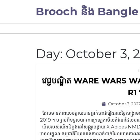
Skip
Brooch និង Bangle
to
content
Day:
October 3, 
វេជ្ជបណ្ឌិត WARE WARS
R1 
October 3, 202
ដែលមានភាពលេចធ្លាយបានធ្លាក់ចុះជារៀងរាល់ថ្ងៃសង្គ្រាម
2019 ។ បន្ទាប់ពីទទួលបានការក្រឡេកមើលកំណែដែលបាន
មើលរបស់យើងដំបូងនៅសង្គ្រាមផ្កាយ X Adidas NMD R
មានលក្ខណៈធម្មជាតិដែលមានភាពរាក់ទាក់ដែលមានភាពរាក់