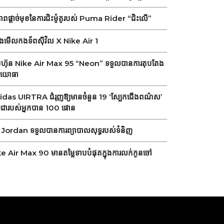
ភាពផ្តាច់មុខនៃការជិះម៉ូតូរបស់ Puma Rider “ជិះលើ”
ូងមើលកងទ័ពស៊ីវិល X Nike Air 1
ុមហ៊ុន Nike Air Max 95 “Neon” ទទួលបានការតុបតែង
ងយោធា
das UIRTRA ជំរុញឱ្យមានចំនួន 19 ‘ស្បែកជើងពណ៌ស’
ជារបស់អ្នកបាន 100 ផោន
 Jordan ទទួលបានការព្យាបាលសុទ្ធរបស់ទំនិញ
e Air Max 90 មានតម្លៃទាបបំផុតក្នុងការលក់កូនចៅ