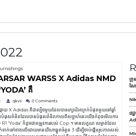
2022
R
Category
furnishings
 WARSAR WARSS X Adidas NMD
ក្រ
ណែន
វេជ្ជ
‘YODA’ គឺ
បណ្ឌិត
Nik
October
qkvii
2
qkvii
0 Comments
WARE
3,
ផ្កាយ X Adidas គឺជាល្បិចមួយដែលបានរក្សាដ៏អាក្រក់បំផុតមួយនៅឆ្នាំ
2022
វេ
WARS
បំផុសគំនិតដែលបានបំផុសគំនិតកាលពីសប្តាហ៍នេះយើងកំពុងមើលការ
Ad
WARSAR
1 ‘Yoda’ ក៏ដូចជាតម្រូវការរបស់ Cop ។ មានលក្ខណៈសម្ងាត់ដែល
ទាក់នៅខាងលើដោយមានយីហោឆ្នូតចំនួន 3 ដើម្បីចាប់ផ្ដើមរូបភាពរបស់
WARSS
Mic