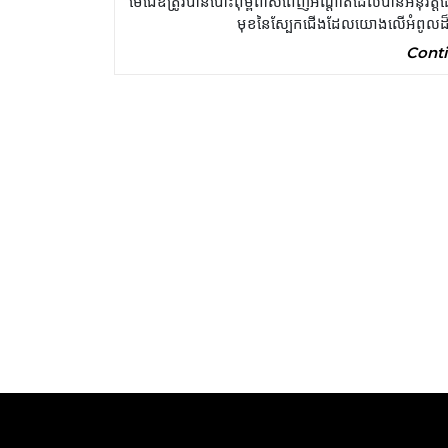
មេជេឌីត្រូវបានបោះពុម្ពពាសពេញអណ្តាតដែលបានអនុវត្តដ
មុខនៃស្បែកជើងដែលយោងលើអំពូលដ៏ល្
Conti