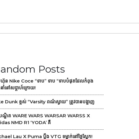
andom Posts
ុមហ៊ុន Nike Coce “ទាប” ទាប “ទាបបំផុតដែលកំពុង
ាំនៅសប្តាហ៍ក្រោយ!
e Dunk ខ្ពស់ “varsity ពណ៌ស្វាយ” ត្រូវបានបង្ហាញ
ជ្ជបណ្ឌិត WARE WARS WARSAR WARSS X
idas NMD R1 ‘YODA’ គឺ
hael Lau X Puma ប្តឹង VTG ទម្លាក់នៅថ្ងៃស្អែក!